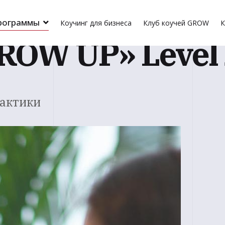
рограммы
Коучинг для бизнеса
Клуб коучей GROW
К
OW UP» Level 
рактики