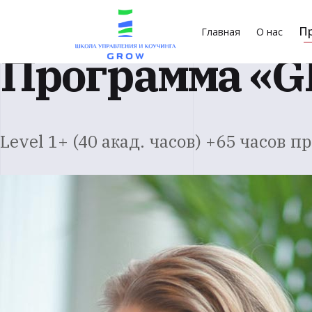
П
Главная
О нас
Программа «GR
Level 1+ (40 акад. часов) +65 часов п